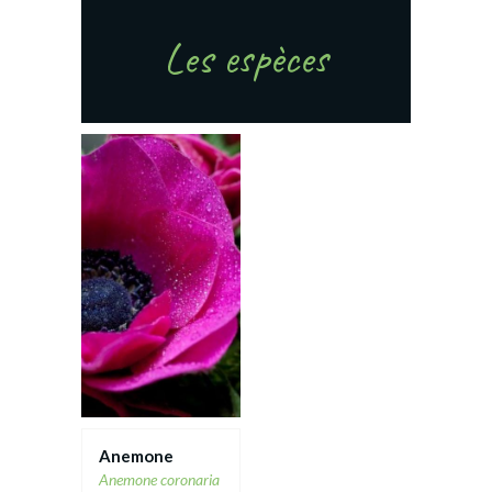
Les espèces
Agatha
Anémones au
bord de l'eau
Fiche technique
Bouquet
Anemone
Anemone coronaria