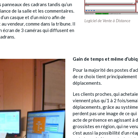
s panneaux des cadrans tandis qu’un
ance de la salle et les commentaires.
 d’un casque et d’un micro afin de
Logiciel de Vente à Distance
 au vendeur, comme dans la tribune. Il
 écran de 3 caméras qui diffusent en
cadrans.
Gain de temps et même d’ubiq
Pour la majorité des postes d’ac
de ce choix tient principalement
déplacements.
Les clients proches, qui achetaie
viennent plus qu’1 à 2 fois/semai
déplacements, grâce au système m
perdent pas une image de ce qui 
acte de présence en agissant à d
grossistes en région, qui ne ven
c’est aussi la possibilité d’un r