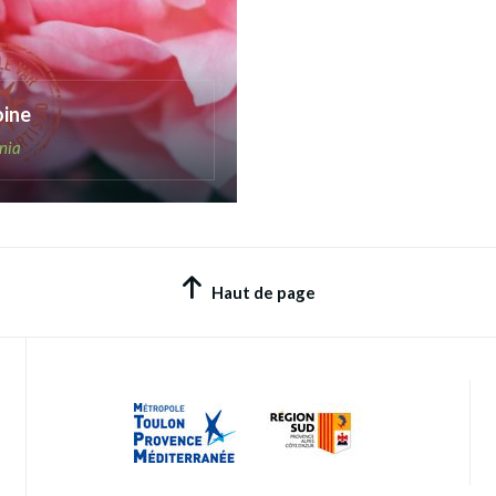
oine
nia
Haut de page