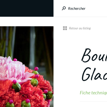
Rechercher
Retour au listing
Boul
Gla
Fiche techniq