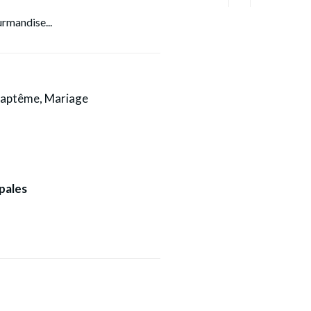
rmandise...
Baptême, Mariage
pales