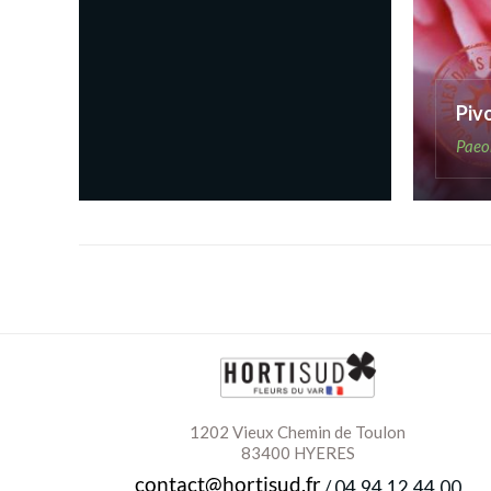
Piv
Paeo
1202 Vieux Chemin de Toulon
83400 HYERES
/
04.94.12.44.00