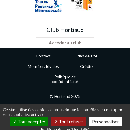
Club Hortisud
Accéder au club
Contact
Plan de site
Mentions légales
Crédits
Politique de
confidentialité
© Hortisud 2025
Ce site utilise des cookies et vous donne le contrôle sur ceux que
X
vous souhaitez activer
Contactez-nous
Tout accepter
Tout refuser
Personnaliser
Politique de confidentialité