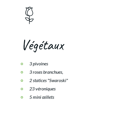
Végétaux
3 pivoines
3 roses branchues,
2 statices "Swaroski"
23 véroniques
5 mini œillets