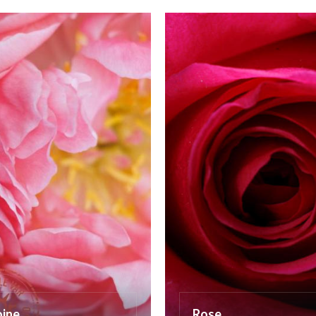
oine
Rose