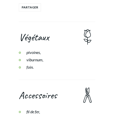
Végétaux
pivoines,
viburnum,
foin.
Accessoires
fil de fer,